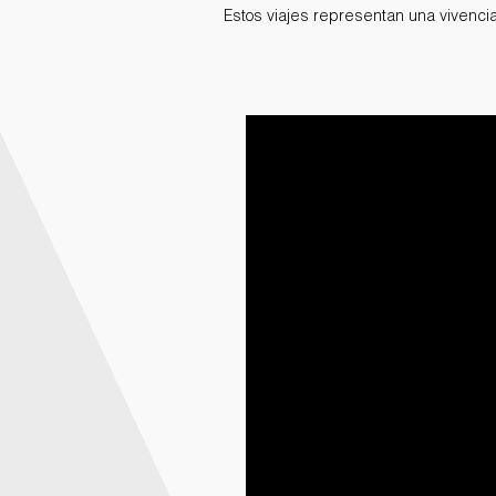
Estos viajes representan una vivenci
Deportes
y Certificaciones
Internacionales
Galería de Fotos
Documentarios