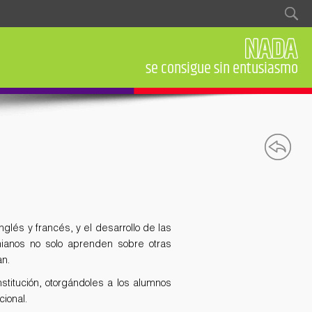
Formulario de búsqueda
Buscar
de la exigencia y la obra bien hecha
se consigue sin entusiasmo
a pensar, enseñar a vivir
proyectos de vida
es un hábito
voluntad
lés y francés, y el desarrollo de las
nianos no solo aprenden sobre otras
an.
stitución, otorgándoles a los alumnos
ional.